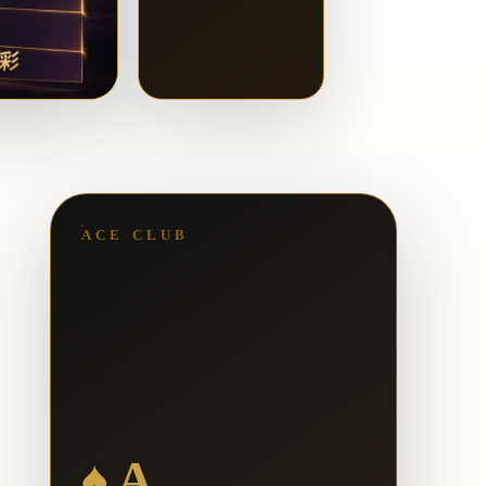
ACE CLUB
♠ A