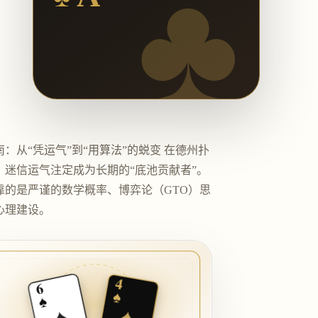
♣
：从“凭运气”到“用算法”的蜕变 在德州扑
，迷信运气注定成为长期的“底池贡献者”。
靠的是严谨的数学概率、博弈论（GTO）思
心理建设。