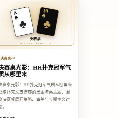
♣
24
决赛桌
决赛桌光影：HH扑克冠军气
质从哪里来
决赛桌光影：HH扑克冠军气质从哪里来
延续扑克文章博客的黑金牌桌主题，围
绕决赛桌展开策略、审美与长期主义讨
论。