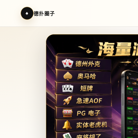
♠
德扑圈子