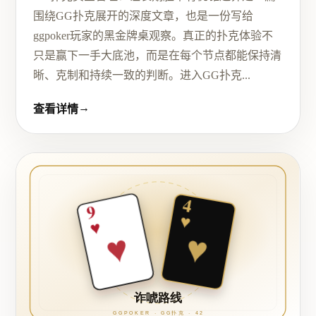
围绕GG扑克展开的深度文章，也是一份写给
ggpoker玩家的黑金牌桌观察。真正的扑克体验不
只是赢下一手大底池，而是在每个节点都能保持清
晰、克制和持续一致的判断。进入GG扑克...
→
查看详情