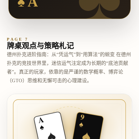
♠ A
PAGE 7
牌桌观点与策略札记
德州扑克进阶指南：从“凭运气”到“用算法”的蜕变 在德州
扑克的竞技世界里，迷信运气注定成为长期的“底池贡献
者”。真正的玩家，依靠的是严谨的数学概率、博弈论
（GTO）思维和无懈可击的心理建设。