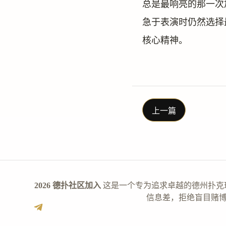
总是最响亮的那一次
急于表演时仍然选择
核心精神。
上一篇
2026 德扑社区加入
这是一个专为追求卓越的德州扑克
信息差，拒绝盲目赌博