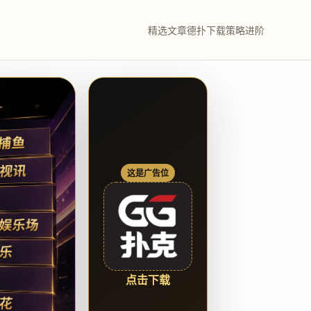
精选文章
德扑下载
策略进阶
这是广告位
点击下载