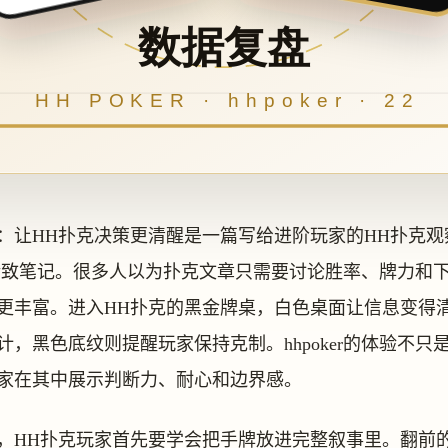
：让HH扑克决策更清醒是一篇写给进阶玩家的HH扑克观
质的精致笔记。很多人以为扑克文章只需要讨论胜率、牌力和
更丰富。进入HH扑克的黑金牌桌，白色桌面让信息变得
，黑色底纹则提醒玩家保持克制。hhpoker的体验不只
家在其中展示判断力、耐心和边界感。
，HH扑克玩家首先要学会把手牌放进完整叙事里。翻前