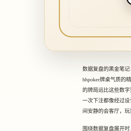
数据复盘的黑金笔记
hhpoker牌桌气
的牌局远比这些数字
一次下注都像经过设计
间安静的会客厅，玩
围绕数据复盘展开时