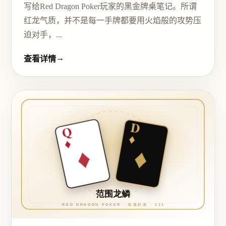
写给Red Dragon Poker玩家的黑金牌桌笔记。所谓
红龙气质，并不是每一手牌都要用火焰般的攻势压
迫对手，...
→
查看详情