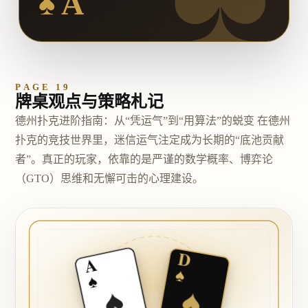
♠ A
PAGE 19
牌桌观点与策略札记
德州扑克进阶指南：从“凭运气”到“用算法”的蜕变 在德州
扑克的竞技世界里，迷信运气注定成为长期的“底池贡献
者”。真正的玩家，依靠的是严谨的数学概率、博弈论
（GTO）思维和无懈可击的心理建设。