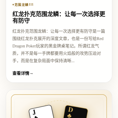
♦
111
范围龙鳞
红龙扑克范围龙鳞：让每一次选择更
有防守
红龙扑克范围龙鳞：让每一次选择更有防守是一篇
围绕红龙扑克展开的深度文章，也是一份写给Red
Dragon Poker玩家的黑金牌桌笔记。所谓红龙气
质，并不是每一手牌都要用火焰般的攻势压迫对
手，而是在复杂局面中保持清晰...
→
查看详情